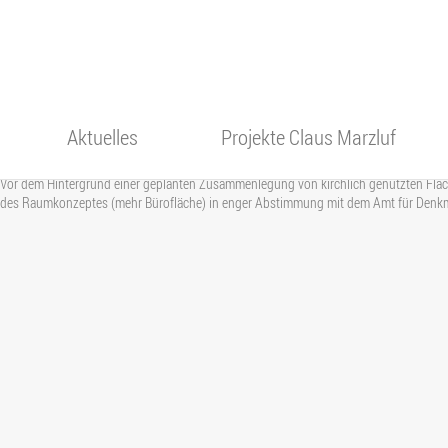
13. Mai 2025
Gemeindezentrum Christuskirc
Aktuelles
Projekte Claus Marzluf
Vor dem Hintergrund einer geplanten Zusammenlegung von kirchlich genutzten Fläch
Alle Projekte
des Raumkonzeptes (mehr Bürofläche) in enger Abstimmung mit dem Amt für Denkm
Gewerbe
Wohnen
Denkmalpflege